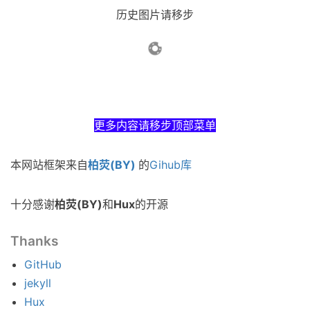
历史图片请移步
更多内容请移步顶部菜单
本网站框架来自
柏荧(BY)
的
Gihub库
十分感谢
柏荧(BY)
和
Hux
的开源
Thanks
GitHub
jekyll
Hux