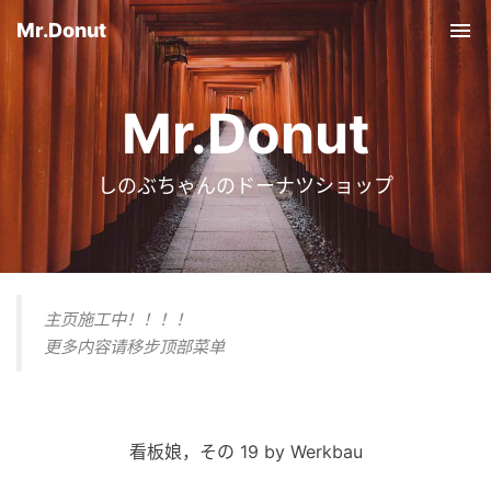
Mr.Donut
Tog
nav
Mr.Donut
しのぶちゃんのドーナツショップ
主页施工中！！！！
更多内容请移步顶部菜单
看板娘，その 19 by Werkbau