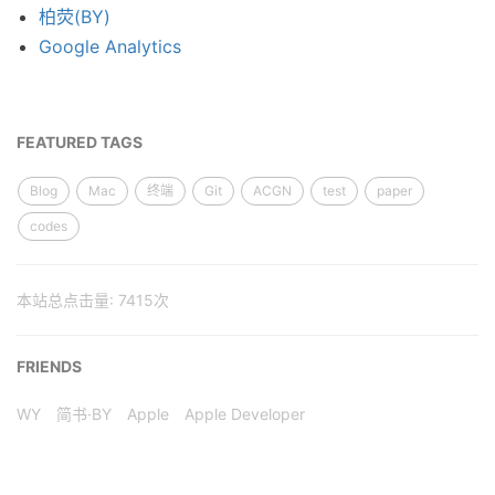
柏荧(BY)
Google Analytics
FEATURED TAGS
Blog
Mac
终端
Git
ACGN
test
paper
codes
本站总点击量:
7415
次
FRIENDS
WY
简书·BY
Apple
Apple Developer